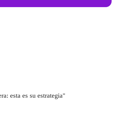
ra: esta es su estrategia"
"La b