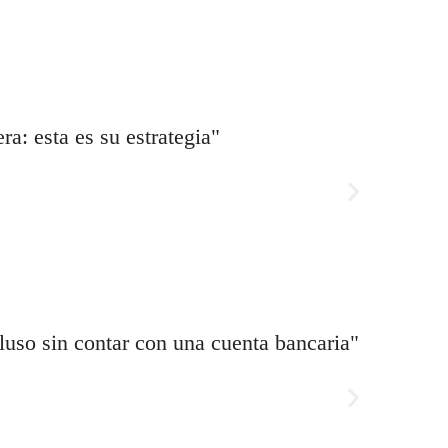
ra: esta es su estrategia"
"La b
cluso sin contar con una cuenta bancaria"
"La e