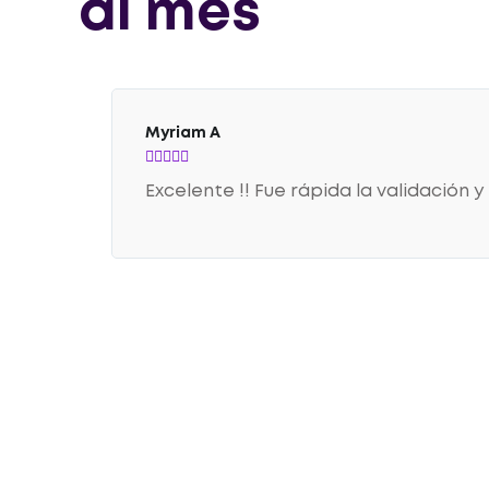
al mes
Myriam A





Excelente !! Fue rápida la validación y