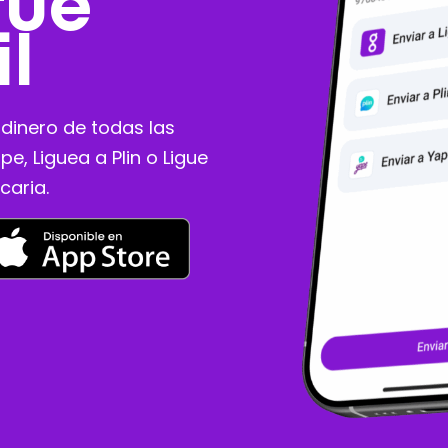
fue
il
 dinero de todas las
ape, Liguea a Plin o Ligue
caria.