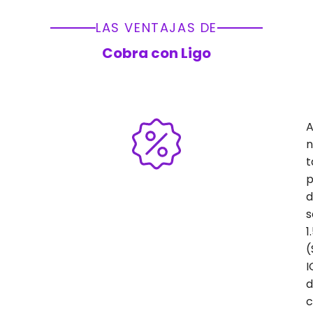
LAS VENTAJAS DE
Cobra con Ligo
A
n
t
p
d
s
1
(
I
d
c