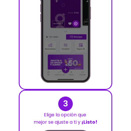
3
Elige la opción que
mejor se ajuste a ti y
¡Listo!