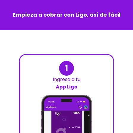
Empieza a cobrar con Ligo, así de fácil
1
Ingresa a tu
App Ligo