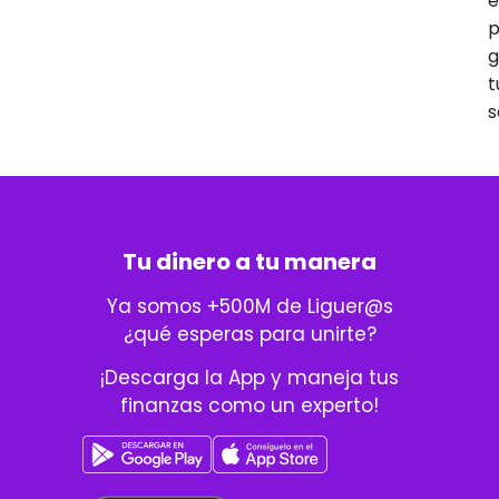
e
p
g
t
s
Tu dinero a tu manera
Ya somos +500M de Liguer@s
¿qué esperas para unirte?
¡Descarga la App y maneja tus
finanzas como un experto!