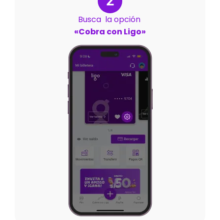
2
Busca la opción
«Cobra con Ligo»