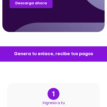
Descarga ahora
Genera tu enlace, recibe tus pagos
1
Ingresa a tu