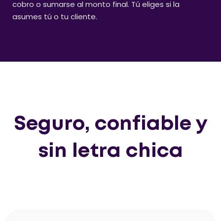
cobro o sumarse al monto final. Tú eliges si la
asumes tú o tu cliente.
Seguro, confiable y
sin letra chica