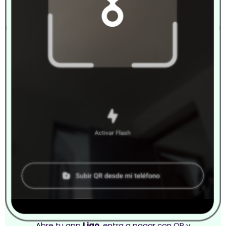
Abre tu app
Ligo
, entra a pagar con QR y