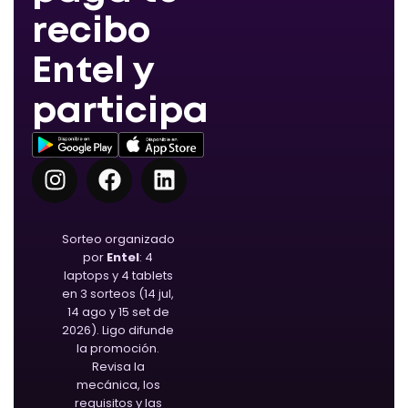
recibo
Entel y
participa
Sorteo organizado
por
Entel
: 4
laptops y 4 tablets
en 3 sorteos (14 jul,
14 ago y 15 set de
2026). Ligo difunde
la promoción.
Revisa la
mecánica, los
requisitos y las