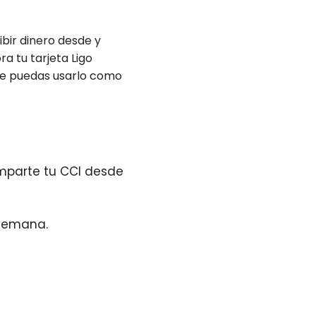
ibir dinero desde y
a tu tarjeta Ligo
ue puedas usarlo como
mparte tu CCI desde
e semana.