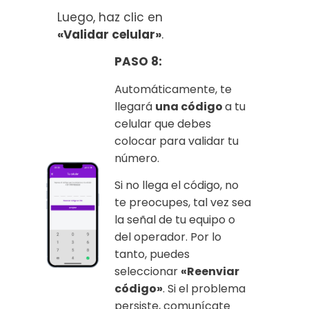
Luego, haz clic en
«Validar celular»
.
PASO 8:
Automáticamente, te
llegará
una código
a tu
celular que debes
colocar para validar tu
número.
Si no llega el código, no
te preocupes, tal vez sea
la señal de tu equipo o
del operador. Por lo
tanto, puedes
seleccionar
«Reenviar
código»
. Si el problema
persiste, comunícate