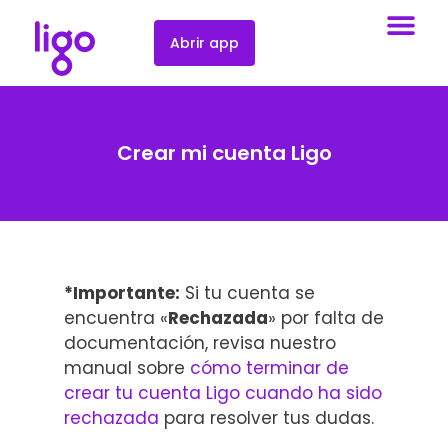
Abrir app
Crear mi cuenta Ligo
*Importante:
Si tu cuenta se
encuentra «
Rechazada
» por falta de
documentación, revisa nuestro
manual sobre
cómo terminar de
crear tu cuenta Ligo cuando ha sido
rechazada
para resolver tus dudas.