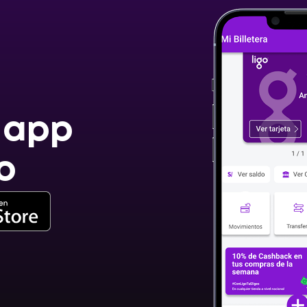
 app
o