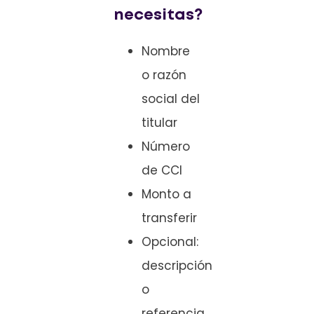
necesitas?
Nombre
o razón
social del
titular
Número
de CCI
Monto a
transferir
Opcional:
descripción
o
referencia